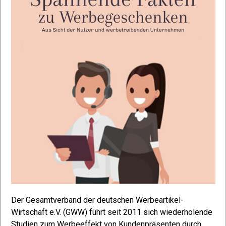
Der Gesamtverband der deutschen Werbeartikel-
Pl
ohl
Wirtschaft e.V. (GWW) führt seit 2011 sich wiederholende
si
nen
Studien zum Werbeeffekt von Kundenpräsenten durch.
Ei