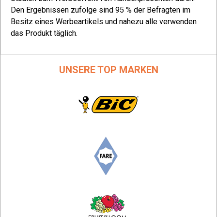
Den Ergebnissen zufolge sind 95 % der Befragten im
Um
als
Besitz eines Werbeartikels und nahezu alle verwenden
di
das Produkt täglich.
ve
sen
e
UNSERE TOP MARKEN